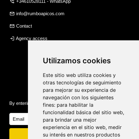
perm_phone_msg
+34610528111 - WhatsApp
email
info@rumboapicos.com
email
Contact
login
Agency access
Utilizamos cookies
Este sitio web utiliza cookies y
otras tecnologías de seguimiento
Keep informed of news and trips
para mejorar su experiencia de
navegación con los siguientes
By entering your email, you accept our
Privacy policy
fines:
para habilitar la
funcionalidad básica del sitio web
,
para brindar una mejor
experiencia en el sitio web
,
medir
su interés en nuestros productos