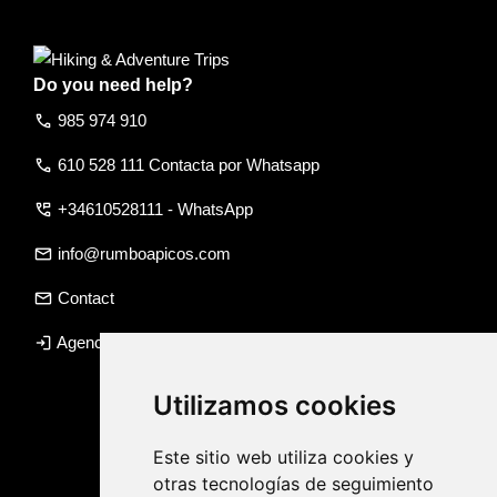
Do you need help?
call
985 974 910
call
610 528 111 Contacta por Whatsapp
perm_phone_msg
+34610528111 - WhatsApp
email
info@rumboapicos.com
email
Contact
login
Agency access
Utilizamos cookies
Este sitio web utiliza cookies y
otras tecnologías de seguimiento