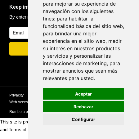
para mejorar su experiencia de
Keep informed of news and trips
navegación con los siguientes
By entering your email, you accept our
Privacy policy
fines:
para habilitar la
funcionalidad básica del sitio web
,
para brindar una mejor
experiencia en el sitio web
,
medir
su interés en nuestros productos
y servicios y personalizar las
interacciones de marketing
,
para
mostrar anuncios que sean más
relevantes para usted
.
Aceptar
Privacity
privacy
Cookies policy
Privacy Policy
Web Accessibility Statement
Rechazar
Rumbo a picos
Configurar
This site is protected by reCAPTCHA and the Google
Privacy Policy
and
Terms of Service
apply
Update cookies preferences