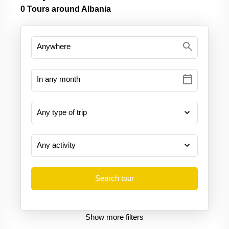
0
Tours around Albania
search
calendar_today
Show more filters