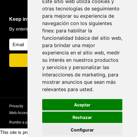
Este sitio web utiliza cookies y
otras tecnologías de seguimiento
para mejorar su experiencia de
Keep informed of news and trips
navegación con los siguientes
By entering your email, you accept our
Privacy policy
fines:
para habilitar la
funcionalidad básica del sitio web
,
para brindar una mejor
experiencia en el sitio web
,
medir
su interés en nuestros productos
y servicios y personalizar las
interacciones de marketing
,
para
mostrar anuncios que sean más
relevantes para usted
.
Aceptar
Privacity
privacy
Cookies policy
Privacy Policy
Web Accessibility Statement
Rechazar
Rumbo a picos
Configurar
This site is protected by reCAPTCHA and the Google
Privacy Policy