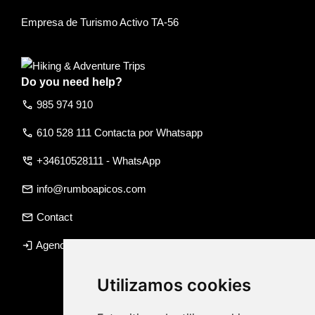
Empresa de Turismo Activo TA-56
Do you need help?
call
985 974 910
call
610 528 111 Contacta por Whatsapp
perm_phone_msg
+34610528111 - WhatsApp
email
info@rumboapicos.com
email
Contact
login
Agency access
Utilizamos cookies