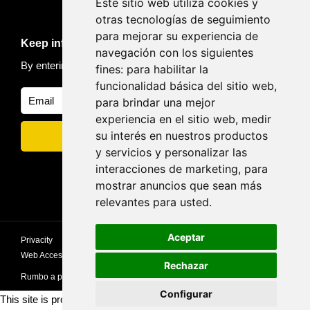
Este sitio web utiliza cookies y
otras tecnologías de seguimiento
para mejorar su experiencia de
Keep informed of news and trips
navegación con los siguientes
By entering your email, you accept our
Privacy policy
fines:
para habilitar la
funcionalidad básica del sitio web
,
para brindar una mejor
experiencia en el sitio web
,
medir
su interés en nuestros productos
y servicios y personalizar las
interacciones de marketing
,
para
mostrar anuncios que sean más
relevantes para usted
.
Aceptar
Privacity
privacy
Cookies policy
Privacy Policy
Web Accessibility Statement
Rechazar
Rumbo a picos
Configurar
This site is protected by reCAPTCHA and the Google
Privacy Policy