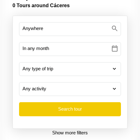
0
Tours around Cáceres
search
calendar_today
Show more filters