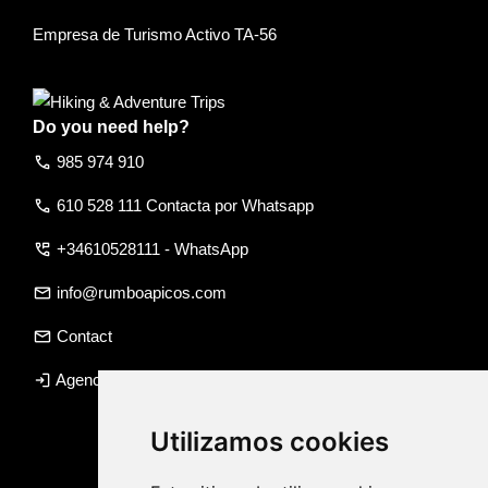
Empresa de Turismo Activo TA-56
Do you need help?
call
985 974 910
call
610 528 111 Contacta por Whatsapp
perm_phone_msg
+34610528111 - WhatsApp
email
info@rumboapicos.com
email
Contact
login
Agency access
Utilizamos cookies