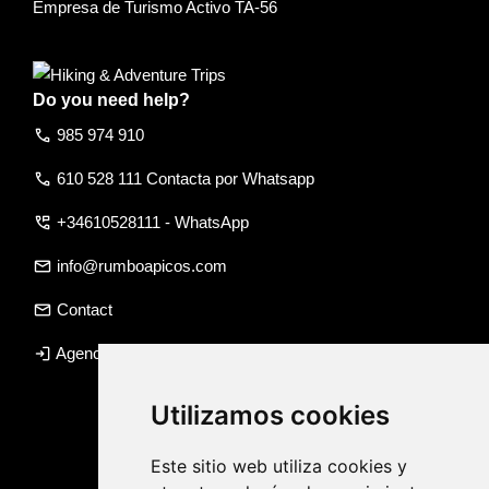
Empresa de Turismo Activo TA-56
Do you need help?
call
985 974 910
call
610 528 111 Contacta por Whatsapp
perm_phone_msg
+34610528111 - WhatsApp
email
info@rumboapicos.com
email
Contact
login
Agency access
Utilizamos cookies
Este sitio web utiliza cookies y