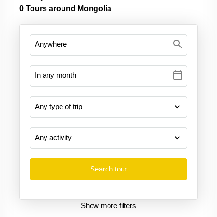
0
Tours around Mongolia
search
calendar_today
Show more filters