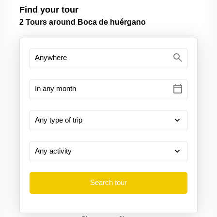
Find your tour
2
Tours around Boca de huérgano
search
calendar_today