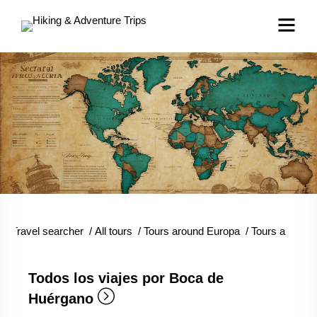
Travel searcher
/
All tours
/
Tours around Europa
/
Tours around
Todos los viajes por Boca de
Huérgano