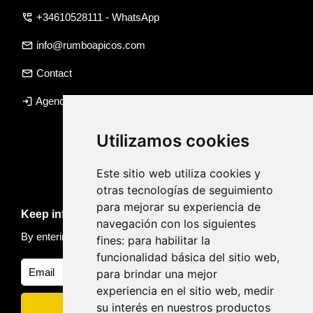
perm_phone_msg
+34610528111 - WhatsApp
email
info@rumboapicos.com
email
Contact
login
Agency access
Utilizamos cookies
Este sitio web utiliza cookies y
otras tecnologías de seguimiento
para mejorar su experiencia de
Keep informed of news and trips
navegación con los siguientes
By entering your email, you accept our
Privacy policy
fines:
para habilitar la
funcionalidad básica del sitio web
,
para brindar una mejor
experiencia en el sitio web
,
medir
su interés en nuestros productos