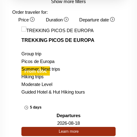
Show more filters
Order traveler for:
Price
Duration
Departure date
TREKKING PICOS DE EUROPA
Group trip
Picos de Europa
Summer, Next trips
From 695€
Hiking trips
Moderate Level
Guided Hotel & Hut Hiking tours
5 days
Departures
2026-08-18
Learn more