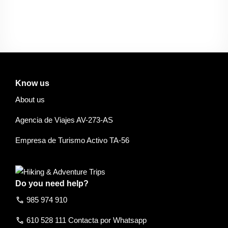
Know us
About us
Agencia de Viajes AV-273-AS
Empresa de Turismo Activo TA-56
Do you need help?
call
985 974 910
call
610 528 111 Contacta por Whatsapp