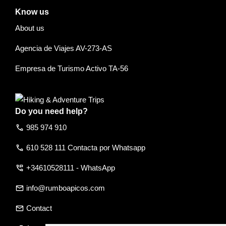
Know us
About us
Agencia de Viajes AV-273-AS
Empresa de Turismo Activo TA-56
Do you need help?
call
985 974 910
call
610 528 111 Contacta por Whatsapp
perm_phone_msg
+34610528111 - WhatsApp
email
info@rumboapicos.com
email
Contact