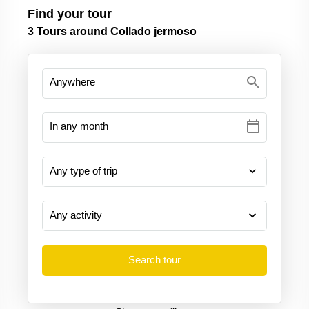
Find your tour
3
Tours around Collado jermoso
search
calendar_today