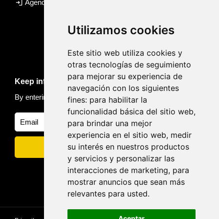
login
Agency access
Utilizamos cookies
Este sitio web utiliza cookies y
otras tecnologías de seguimiento
para mejorar su experiencia de
Keep informed of news and trips
navegación con los siguientes
By entering your email, you accept our
Privacy policy
fines:
para habilitar la
funcionalidad básica del sitio web
,
para brindar una mejor
experiencia en el sitio web
,
medir
su interés en nuestros productos
y servicios y personalizar las
interacciones de marketing
,
para
mostrar anuncios que sean más
relevantes para usted
.
Aceptar