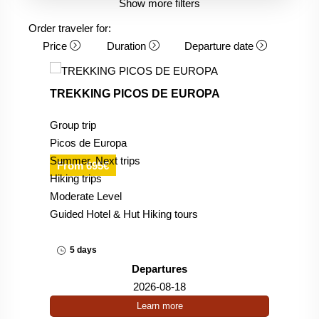
Show more filters
Order traveler for:
Price
Duration
Departure date
TREKKING PICOS DE EUROPA
Group trip
Picos de Europa
Summer, Next trips
From 695€
Hiking trips
Moderate Level
Guided Hotel & Hut Hiking tours
5 days
Departures
2026-08-18
Learn more